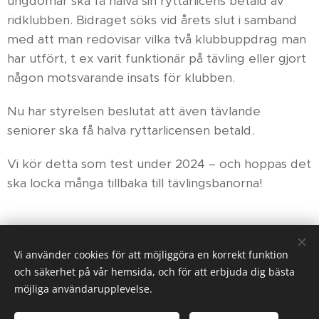
ungdomar ska få halva sin ryttarlicens betald av
ridklubben. Bidraget söks vid årets slut i samband
med att man redovisar vilka två klubbuppdrag man
har utfört, t ex varit funktionär på tävling eller gjort
någon motsvarande insats för klubben.
Nu har styrelsen beslutat att även tävlande
seniorer ska få halva ryttarlicensen betald.
Vi kör detta som test under 2024 – och hoppas det
ska locka många tillbaka till tävlingsbanorna!
Share
Vi använder cookies för att möjliggöra en korrekt funktion
och säkerhet på vår hemsida, och för att erbjuda dig bästa
möjliga användarupplevelse.
© 2024
. Suderbys Ridklubb