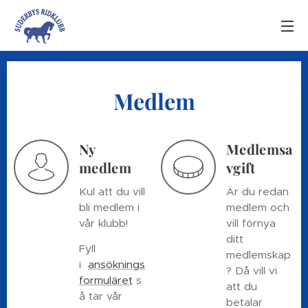
Medlem
Ny
Medlemsa
medlem
vgift
Kul att du vill
Är du redan
bli medlem i
medlem och
vår klubb!
vill förnya
ditt
Fyll
medlemskap
i
ansöknings
? Då vill vi
formuläret
s
att du
å tar vår
betalar