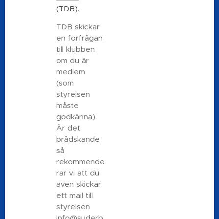
(TDB)
.
TDB skickar
en förfrågan
till klubben
om du är
medlem
(som
styrelsen
måste
godkänna).
Är det
brådskande
så
rekommende
rar vi att du
även skickar
ett mail till
styrelsen
info@suderb