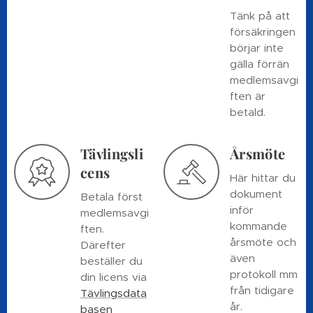
Tänk på att
försäkringen
börjar inte
gälla förrän
medlemsavgi
ften är
betald.
Tävlingsli
Årsmöte
cens
Här hittar du
dokument
Betala först
inför
medlemsavgi
kommande
ften.
årsmöte och
Därefter
även
beställer du
protokoll mm
din licens via
från tidigare
Tävlingsdata
år.
basen