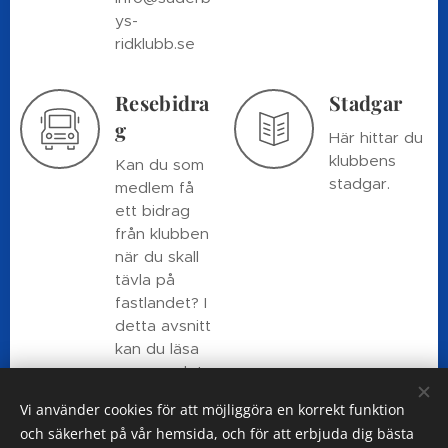
ys-
ridklubb.se
Resebidra
Stadgar
g
Här hittar du
klubbens
Kan du som
stadgar.
medlem få
ett bidrag
från klubben
när du skall
tävla på
fastlandet? I
detta avsnitt
kan du läsa
mer om det.
Vi använder cookies för att möjliggöra en korrekt funktion
och säkerhet på vår hemsida, och för att erbjuda dig bästa