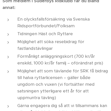
Som medlem i Suderbys Ridklubb får du bland
annat:
En olycksfallsförsäkring via Svenska
Ridsportförbundet/Folksam
Tidningen Häst och Ryttare
Möjlighet att söka resebidrag för
fastlandstävlingar
Förmånligt anläggningskort (700 kr/år
enskild, 1000 kr/år familj – oförändrat pris)
Möjlighet att som tävlande för SRK få bidrag
till halva ryttarlicensen – gäller både
ungdom och vuxen (vi fortsätter med
satsningen ytterligare ett år för att
uppmuntra tävling)
Gärna engagera dig så att vi tillsammans kan