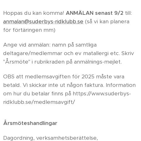
Hoppas du kan komma!
ANMÄLAN senast 9/2
till:
anmalan@suderbys-ridklubb.se
(så vi kan planera
för förtäringen mm)
Ange vid anmälan: namn på samtliga
deltagare/medlemmar och ev matallergi etc. Skriv
"Årsmöte" i rubrikraden på anmälnings-mejlet.
OBS att medlemsavgiften för 2025 måste vara
betald. Vi skickar inte ut någon faktura. Information
om hur du betalar finns på https://www.suderbys-
ridklubb.se/medlemsavgift/
Årsmöteshandlingar
Dagordning, verksamhetsberättelse,