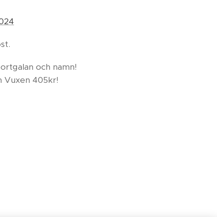
2024
ost.
sportgalan och namn!
ch Vuxen 405kr!