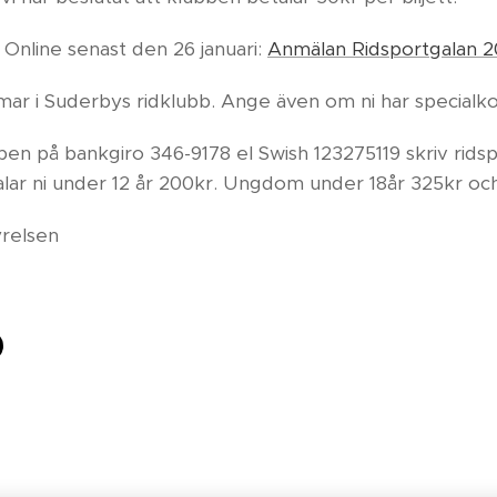
t Online senast den 26 januari:
Anmälan Ridsportgalan 
ar i Suderbys ridklubb. Ange även om ni har specialk
lubben på bankgiro 346-9178 el Swish 123275119 skriv rid
lar ni under 12 år 200kr. Ungdom under 18år 325kr o
yrelsen