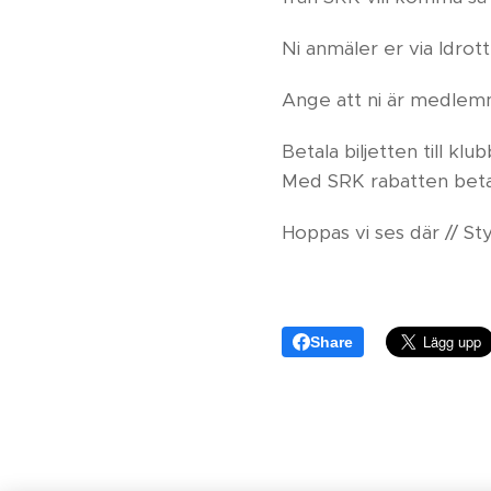
Ni anmäler er via Idrot
Ange att ni är medlemm
Betala biljetten till k
Med SRK rabatten beta
Hoppas vi ses där // St
Share