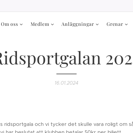
Om oss
Medlem
Anläggningar
Grenar
Ridsportgalan 202
16.01.2024
s ridsportgala och vi tycker det skulle vara roligt om 
vi har beslutat att klubben betalar 50kr per biljett.