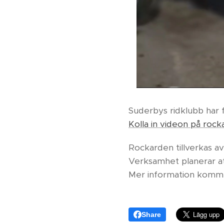
Suderbys ridklubb har få
Kolla in videon på roc
Rockarden tillverkas 
Verksamhet planerar at
Mer information komme
Share