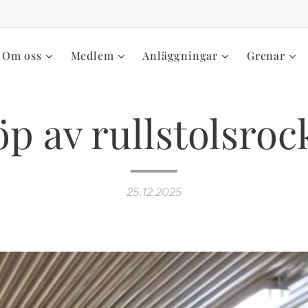
Om oss
Medlem
Anläggningar
Grenar
öp av rullstolsroc
25.12.2025