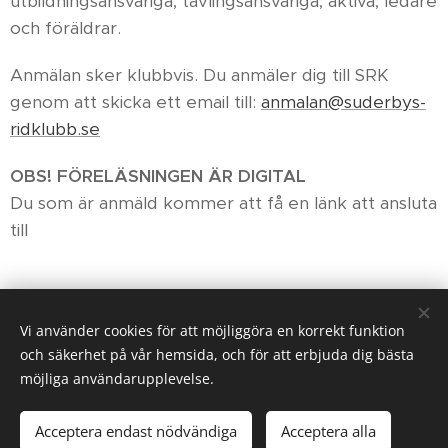
utbildningsansvariga, tävlingsansvariga, aktiva, ledare
och föräldrar.
Anmälan sker klubbvis. Du anmäler dig till SRK
genom att skicka ett email till:
anmalan@suderbys-
ridklubb.se
OBS! FÖRELÄSNINGEN ÄR DIGITAL
Du som är anmäld kommer att få en länk att ansluta
till
Share
Vi använder cookies för att möjliggöra en korrekt funktion
och säkerhet på vår hemsida, och för att erbjuda dig bästa
möjliga användarupplevelse.
© 2024
. Suderbys Ridklubb
Acceptera endast nödvändiga
Acceptera alla
Skapad med
Webnode
Cookies