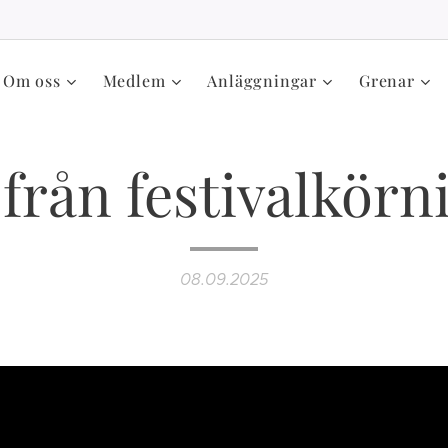
Om oss
Medlem
Anläggningar
Grenar
 från festivalkörn
08.09.2025