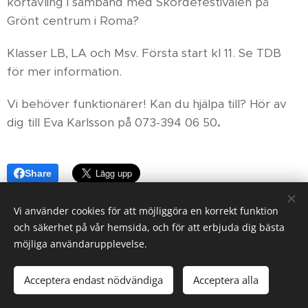
körtävling i samband med Skördefestivalen på
Grönt centrum i Roma?
Klasser LB, LA och Msv. Första start kl 11. Se TDB
för mer information.
Vi behöver funktionärer! Kan du hjälpa till? Hör av
dig till Eva Karlsson på
073-394 06 50
.
Share
Vi använder cookies för att möjliggöra en korrekt funktion
och säkerhet på vår hemsida, och för att erbjuda dig bästa
möjliga användarupplevelse.
© 2024
. Suderbys Ridklubb
Acceptera endast nödvändiga
Acceptera alla
Skapad med
Webnode
Cookies