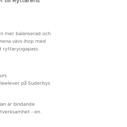
 till Ryttarens
l en mer balanserad och
mnena vävs ihop med
tt ryttaryogapass.
urs
koleelever på Suderbys
lan är bindande
stverksamhet - en