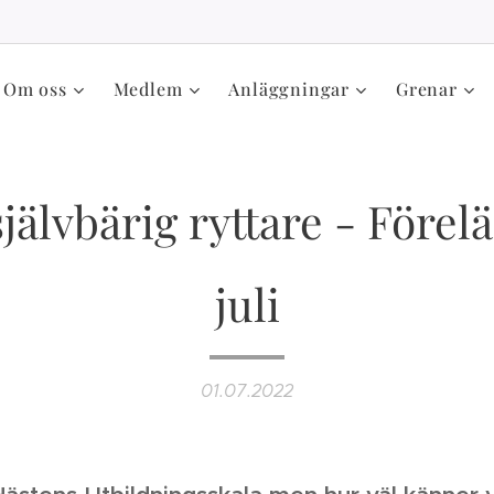
Om oss
Medlem
Anläggningar
Grenar
självbärig ryttare - Förel
juli
01.07.2022