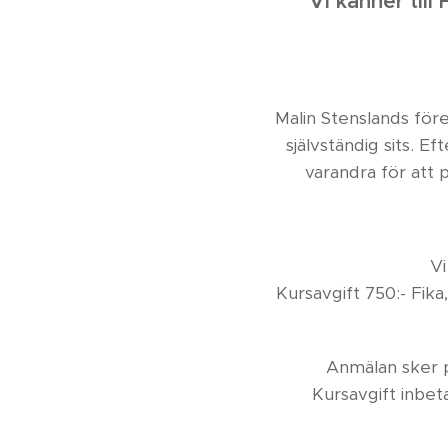
Vi känner till
Malin Stenslands förel
självständig sits.
varandra för att 
Vi
Kursavgift 750:- Fika
Anmälan sker 
Kursavgift inbet