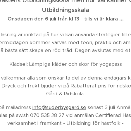
 Hästens Utbildningsskala men hur väl känner vi
Utbildningsskala
Onsdagen den 6 juli från kl 13 - tills vi är klara ...
äsning är inriktad på hur vi kan använda strategier til
 Eftermiddagen kommer varvas med teori, praktik och ä
på bästa sätt skapa en röd tråd. Dagen avslutas med e
Klädsel: Lämpliga kläder och skor för yogapass
 välkomnar alla som önskar ta del av denna endagars k
, Dryck och frukt bjuder vi på Rabatterat pris för rids
Gård & Ridskola
på mailadress
info@suderbysgard.se
senast 3 juli Anmä
alas på swish 070 535 28 27 vid anmälan Certifierad Hä
verksamhet i framkant - Utbildning för hästfolk -