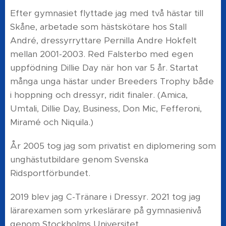
Efter gymnasiet flyttade jag med två hästar till
Skåne, arbetade som hästskötare hos Stall
André, dressyrryttare Pernilla Andre Hokfelt
mellan 2001-2003. Red Falsterbo med egen
uppfödning Dillie Day när hon var 5 år. Startat
många unga hästar under Breeders Trophy både
i hoppning och dressyr, ridit finaler. (Amica,
Umtali, Dillie Day, Business, Don Mic, Fefferoni,
Miramé och Niquila.)
År 2005 tog jag som privatist en diplomering som
unghästutbildare genom Svenska
Ridsportförbundet.
2019 blev jag C-Tränare i Dressyr. 2021 tog jag
lärarexamen som yrkeslärare på gymnasienivå
genom Stockholms Universitet.