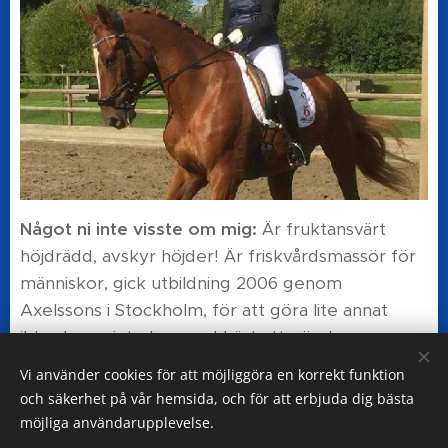
Något ni inte visste om mig:
Är fruktansvärt
höjdrädd, avskyr höjder! Är friskvårdsmassör för
människor, gick utbildning 2006 genom
Axelssons i Stockholm, för att göra lite annat
ibland som inte har med häst att göra!
Vi använder cookies för att möjliggöra en korrekt funktion
och säkerhet på vår hemsida, och för att erbjuda dig bästa
möjliga användarupplevelse.