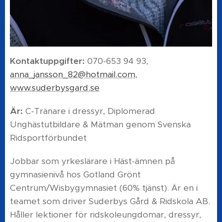
Kontaktuppgifter:
070-653 94 93,
anna_jansson_82@hotmail.com
,
www.suderbysgard.se
Är:
C-Tränare i dressyr, Diplomerad
Unghästutbildare & Mätman genom Svenska
Ridsportförbundet
Jobbar som yrkeslärare i Häst-ämnen på
gymnasienivå hos Gotland Grönt
Centrum/Wisbygymnasiet (60% tjänst). Är en i
teamet som driver Suderbys Gård & Ridskola AB.
Håller lektioner för ridskoleungdomar, dressyr,